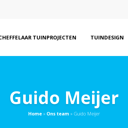
CHEFFELAAR TUINPROJECTEN
TUINDESIGN
Guido Meijer
Home
»
Ons team
»
Guido Meijer